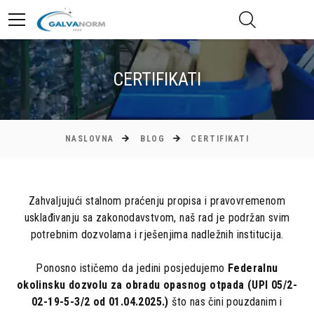
CERTIFIKATI
NASLOVNA
BLOG
CERTIFIKATI
Zahvaljujući stalnom praćenju propisa i pravovremenom
usklađivanju sa zakonodavstvom, naš rad je podržan svim
potrebnim dozvolama i rješenjima nadležnih institucija.
Ponosno ističemo da jedini posjedujemo
Federalnu
okolinsku dozvolu za obradu opasnog otpada (UPI 05/2-
02-19-5-3/2 od 01.04.2025.)
što nas čini pouzdanim i